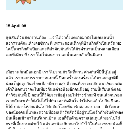
15 April 08
สุขสันต์วันสงกรานต์ค่ะ.....จำได้ว่าตั้งแต่เกิดมายังไม่เคยเล่นน้ำ
สงกรานต์กะเค้าเลยซักกะที เพราะตอนเด็กๆที่บ้านก็กลัวเป็นหวัด พอ
ตขึ้นมาก็กลัวเปียกและที่สำคัญมันทำให้ตัวดำนานเป็นหลายเดือน
เลยที่เดียว ซึ่งเราก็ไม่ใช่คนขาว ฉะนั้นเลยกลัวเป็นพิเศษ
เมื่อวานก็เหมือนทุกปี เราก็ไปรวมตัวกันที่สวน ต่างกันที่ปีนี้ปู่ไม่อยู่
ล้ว เราชอบบรรยากาศแบบนี้ ปีละครั้งสองครั้งจะได้มาเจอญาติพี่
น้อง ก็พูดคุยกันเรื่อยเปื่อยมีความสุขดี ก่อนที่เราจะกลับจาก Australia
เค้าก็นัดกันว่าจะไปเที่ยวกันแต่รอน้องอีกคนนึงอยู่ รายนี้เรียนเก่งเล
ทำวิจัยมันทั้งปี ตอนนี้ก็วิจัยจรเข้อยู่ เลยไม่ว่างซักกะที จนแล้วจนรอด
เรากลับมาเค้าก็ยังไม่ได้ไปกัน เลยตัดสินใจว่าไม่รอแล้วไปกัน 5 คน
ก็ได้ ปล่อยให้อ๋อมมันไปวิจัยสัตว์โลกที่น่ารักต่อเถอะ เออ....มีเรื่องเล่า
ของน้องคนนี้แหละความที่อ๋อมเค้ารักสัตว์มีอยู่วันนึงเจ้าตัวเงินตัวทอง
มันเลื้อยเข้ามาในบริเวณบ้าน เธอก็จับด้วยความเอ็นดูแล้วเอาไปใส่
กรงที่เลี้ยงกระต่ายไว้ แล้วเอาน้องกับหมาไปขังไว้ในห้องเพราะน้องก็