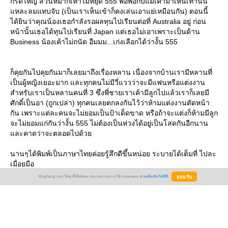
กรี๊ดใหญ่ ส่วนหมาก็เห่าไม่หยุด 555 พอพ่อกับแม่เค้ามาเห็นเท่านั้น
หละลมแทบจับ (เป็นเราเห็นเข้าก็คงเล่นเอาแย่เหมือนกัน) ตอนนี้
ได้ยินว่าคุณน้องเธอกำลังรอผลทุนไปเรียนต่อที่ Australia อยู่ ก่อน
หน้านั้นเธอได้ทุนไปเรียนที่ Japan แต่เธอไม่เอาเพราะเป็นด้าน
Business น้องเค้าไม่ถนัด อืมมม...เก่งเลือกได้ว่างั้น 555
ก็คุยกันไปคุยกันมาก็เลยมาถึงเรื่องหลาน เนื่องจากบ้านเรามีหลานที่
เป็นผู้หญิงเยอะมาก และทุกคนไม่มีวี่แววว่าจะมีแฟนหรือแต่งงาน
สำหรับเราเป็นหลานคนที่ 3 ซึ่งพี่ชายเราเค้ามีลูกไปแล้วเราก็เลยมี
ศักดิ์เป็นอา (ถูกเปล่า) ทุกคนเลยตกลงกันไว้ว่าห้ามแต่งงานตัดหน้า
กัน เพราะแต่ละคนจะไม่ยอมเป็นป้าเด็ดขาด หรือถ้าจะแต่งก็ห้ามมีลูก
จะไม่ยอมแก่กันว่างั้น 555 ไม่ต้องเป็นห่วงได้อยู่เป็นโสดกันอีกนาน
ละคาดว่าจะตลอดไปด้ว
นานๆได้พิมพ์เป็นภาษาไทยค่อยรู้สึกดีขึ้นหน่อย ระบายได้เต็มที่ ไปละ
เมื่อยมือ
BlogGang.com ใช้คุกกี้เพื่อพัฒนาประสบการณ์การใช้งานของคุณ
อ่านเพิ่มเติมได้ที่นี่
Create Date :
15 เมษายน 2551
Last Update :
15 เมษายน 2551 17:22:39 น.
Counter :
Pageviews.
Comments :
18